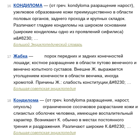
КОНДИЛОМА
— (от греч. kondyloma разращение нарост),
16
узелковое образование кожи преимущественно в области
половых органов, заднего прохода и крупных складок.
Различают гладкие кондиломы на широком основании
(широкие кондиломы одно из проявлений сифилиса)
и&#8230; …
Большой Энциклопедический словарь
Жабка
— порок передних и задних конечностей
17
лошади; костное разращение в области путово венечного и
венечно копытного суставов. Внешне Ж. выражается
утолщением конечности в области венчика, иногда
хромотой. Причины Ж.: слабость конституции,&#8230; …
Большая советская энциклопедия
Кондилома
— (от греч. kondyloma разращение, нарост,
18
опухоль) ограниченное сосочковое разрастание кожи и
слизистых оболочек человека, имеющее воспалительный
характер. Возникают К. обычно в местах постоянного
трения и раздражения. Различают широкие К.&#8230; …
Большая советская энциклопедия