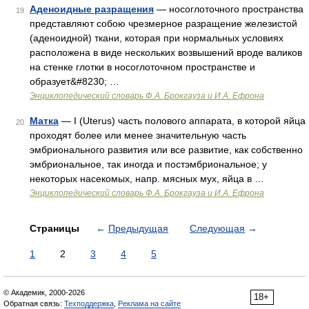
Аденоидные разращения
— носоглоточного пространства
19
представляют собою чрезмерное разращение железистой
(аденоидной) ткани, которая при нормальных условиях
расположена в виде нескольких возвышений вроде валиков
на стенке глотки в носоглоточном пространстве и
образует&#8230; …
Энциклопедический словарь Ф.А. Брокгауза и И.А. Ефрона
Матка
— I (Uterus) часть полового аппарата, в которой яйца
20
проходят более или менее значительную часть
эмбрионального развития или все развитие, как собственно
эмбриональное, так иногда и постэмбриональное; у
некоторых насекомых, напр. мясных мух, яйца в …
Энциклопедический словарь Ф.А. Брокгауза и И.А. Ефрона
Страницы
←
Предыдущая
Следующая
→
1
2
3
4
5
© Академик, 2000-2026
18+
Обратная связь:
Техподдержка
,
Реклама на сайте