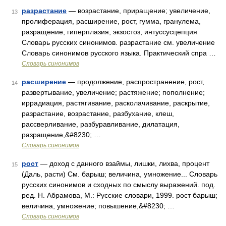
разрастание
— возрастание, приращение; увеличение,
13
пролиферация, расширение, рост, гумма, гранулема,
разращение, гиперплазия, экзостоз, интуссусцепция
Словарь русских синонимов. разрастание см. увеличение
Словарь синонимов русского языка. Практический спра …
Словарь синонимов
расширение
— продолжение, распространение, рост,
14
развертывание, увеличение; растяжение; пополнение;
иррадиация, растягивание, расколачивание, раскрытие,
разрастание, возрастание, разбухание, клеш,
рассверливание, разбуравливание, дилатация,
разращение,&#8230; …
Словарь синонимов
рост
— доход с данного взаймы, лишки, лихва, процент
15
(Даль, расти) См. барыш; величина, умножение... Словарь
русских синонимов и сходных по смыслу выражений. под.
ред. Н. Абрамова, М.: Русские словари, 1999. рост барыш;
величина, умножение; повышение,&#8230; …
Словарь синонимов